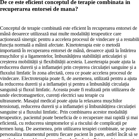
De ce este eficient conceptul de terapie combinata in
recuperarea entorsei de mana?
Conceptul de terapie combinată este eficient în recuperarea entorsei de
mână deoarece utilizează mai multe modalități terapeutice care
acționează sinergic pentru a accelera procesul de vindecare și a restabili
funcția normală a mâinii afectate. Kinetoterapia este o metodă
importantă în recuperarea entorsei de mână, deoarece ajută la întărirea
mușchilor și a ligamentelor, îmbunătățirea stabilității articulației și
creșterea mobilității și flexibilității acesteia. Laserterapia poate ajuta la
reducerea durerii și a inflamației prin creșterea circulației sanguine și a
fluxului limfatic în zona afectată, ceea ce poate accelera procesul de
vindecare. Electroterapia poate fi, de asemenea, utilizată pentru a ajuta
la reducerea durerii și a inflamației și pentru a îmbunătăți circulația
sanguină și fluxul limfatic. Aceasta poate fi realizată prin utilizarea de
unde electromagnetice, curenți electrici sau terapie cu
ultrasunete. Masajul medical poate ajuta la relaxarea mușchilor
tensionați, reducerea durerii și a inflamației și îmbunătățirea circulației
sanguine și a fluxului limfatic. Prin combinarea acestor modalități
terapeutice, pacientul poate beneficia de o recuperare mai rapidă și mai
eficientă, cu reducerea simptomelor și a riscului de complicații pe
termen lung. De asemenea, prin utilizarea terapiei combinate, se poate
personaliza tratamentul pentru fiecare pacient în parte, astfel încât să se