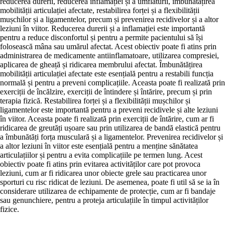
reducerea durerii, reducerea inflamației și a umflăturii, îmbunătățirea
mobilității articulației afectate, restabilirea forței și a flexibilității
mușchilor și a ligamentelor, precum și prevenirea recidivelor și a altor
leziuni în viitor. Reducerea durerii și a inflamației este importantă
pentru a reduce disconfortul și pentru a permite pacientului să își
folosească mâna sau umărul afectat. Acest obiectiv poate fi atins prin
administrarea de medicamente antiinflamatoare, utilizarea compresiei,
aplicarea de gheață și ridicarea membrului afectat. Îmbunătățirea
mobilității articulației afectate este esențială pentru a restabili funcția
normală și pentru a preveni complicațiile. Aceasta poate fi realizată prin
exerciții de încălzire, exerciții de întindere și întărire, precum și prin
terapia fizică. Restabilirea forței și a flexibilității mușchilor și
ligamentelor este importantă pentru a preveni recidivele și alte leziuni
în viitor. Aceasta poate fi realizată prin exerciții de întărire, cum ar fi
ridicarea de greutăți ușoare sau prin utilizarea de bandă elastică pentru
a îmbunătăți forța musculară și a ligamentelor. Prevenirea recidivelor și
a altor leziuni în viitor este esențială pentru a menține sănătatea
articulațiilor și pentru a evita complicațiile pe termen lung. Acest
obiectiv poate fi atins prin evitarea activităților care pot provoca
leziuni, cum ar fi ridicarea unor obiecte grele sau practicarea unor
sporturi cu risc ridicat de leziuni. De asemenea, poate fi util să se ia în
considerare utilizarea de echipamente de protecție, cum ar fi bandaje
sau genunchiere, pentru a proteja articulațiile în timpul activităților
fizice.