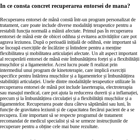
In ce consta concret recuperarea entorsei de mana?
Recuperarea entorsei de mână constă într-un program personalizat de
tratament, care poate include diverse modalități terapeutice pentru a
restabili funcția normală a mâinii afectate. Primul pas în recuperarea
entorsei de mână este de obicei odihna și evitarea activităților care pot
agrava leziunea. După o perioadă inițială de odihnă, este important să
se înceapă exercițiile de încălzire și întindere pentru a menține
flexibilitatea și mobilitatea articulației afectate. Un alt aspect important
al recuperării entorsei de mână este îmbunătățirea forței și a flexibilității
mușchilor și a ligamentelor. Acest lucru poate fi realizat prin
intermediul unui program de kinetoterapie, care implică exerciții
specifice pentru întărirea mușchilor și a ligamentelor și îmbunătățirea
stabilității articulației. Unele dintre modalitățile terapeutice utilizate în
recuperarea entorsei de mână pot include laserterapia, electroterapia
sau masajul medical, care pot ajuta la reducerea durerii și a inflamației,
precum și la îmbunătățirea circulației și a flexibilității mușchilor și a
ligamentelor. Recuperarea poate dura câteva săptămâni sau luni, în
funcție de gravitatea leziunii și de capacitatea fiecărui pacient de a se
recupera. Este important să se respecte programul de tratament
recomandat de medicul specialist și să se urmeze instrucțiunile de
recuperare pentru a obține cele mai bune rezultate.