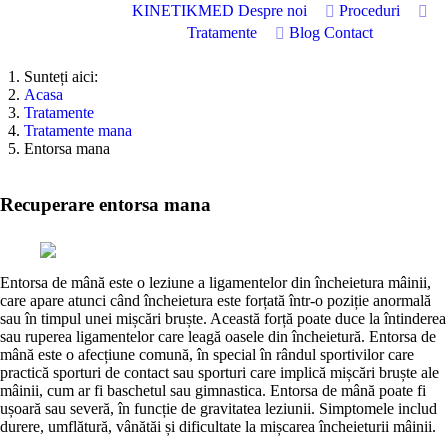
KINETIKMED
Despre noi
Proceduri
Tratamente
Blog
Contact
Sunteți aici:
Acasa
Tratamente
Tratamente mana
Entorsa mana
Recuperare entorsa mana
Entorsa de mână este o leziune a ligamentelor din încheietura mâinii,
care apare atunci când încheietura este forțată într-o poziție anormală
sau în timpul unei mișcări bruște. Această forță poate duce la întinderea
sau ruperea ligamentelor care leagă oasele din încheietură. Entorsa de
mână este o afecțiune comună, în special în rândul sportivilor care
practică sporturi de contact sau sporturi care implică mișcări bruște ale
mâinii, cum ar fi baschetul sau gimnastica. Entorsa de mână poate fi
ușoară sau severă, în funcție de gravitatea leziunii. Simptomele includ
durere, umflătură, vânătăi și dificultate la mișcarea încheieturii mâinii.