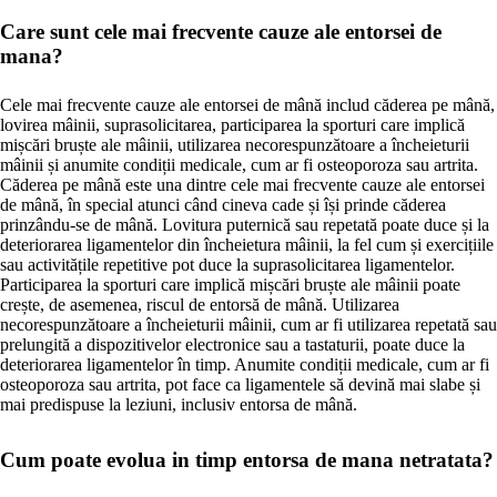
Care sunt cele mai frecvente cauze ale entorsei de
mana?
Cele mai frecvente cauze ale entorsei de mână includ căderea pe mână,
lovirea mâinii, suprasolicitarea, participarea la sporturi care implică
mișcări bruște ale mâinii, utilizarea necorespunzătoare a încheieturii
mâinii și anumite condiții medicale, cum ar fi osteoporoza sau artrita.
Căderea pe mână este una dintre cele mai frecvente cauze ale entorsei
de mână, în special atunci când cineva cade și își prinde căderea
prinzându-se de mână. Lovitura puternică sau repetată poate duce și la
deteriorarea ligamentelor din încheietura mâinii, la fel cum și exercițiile
sau activitățile repetitive pot duce la suprasolicitarea ligamentelor.
Participarea la sporturi care implică mișcări bruște ale mâinii poate
crește, de asemenea, riscul de entorsă de mână. Utilizarea
necorespunzătoare a încheieturii mâinii, cum ar fi utilizarea repetată sau
prelungită a dispozitivelor electronice sau a tastaturii, poate duce la
deteriorarea ligamentelor în timp. Anumite condiții medicale, cum ar fi
osteoporoza sau artrita, pot face ca ligamentele să devină mai slabe și
mai predispuse la leziuni, inclusiv entorsa de mână.
Cum poate evolua in timp entorsa de mana netratata?