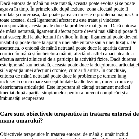
Dacă entorsa de mână nu este tratată, aceasta poate evolua și se poate
agrava în timp. În primele zile după leziune, zona afectată poate fi
umflată și dureroasă, dar poate părea că nu este o problemă majoră. Cu
toate acestea, dacă ligamentul afectat nu este tratat și vindecat
corespunzător, acesta poate duce la probleme mai grave. Dacă entorsa
de mână netratată, ligamentul afectat poate deveni mai slăbit și poate fi
mai susceptibil la alte leziuni în viitor. În timp, ligamentul poate deveni
instabil și poate duce la apariția unei alte entorse sau a unei luxații. De
asemenea, o entorsă de mână netratată poate duce la apariția durerii
cronice în mână și încheietura mâinii, afectând astfel capacitatea de a
efectua sarcini zilnice și de a participa la activități fizice. Dacă durerea
este ignorată sau netratată, aceasta poate duce la deteriorarea articulației
și la apariția unei afecțiuni cronice, cum ar fi artrita. În concluzie,
entorsa de mână netratată poate duce la probleme pe termen lung,
inclusiv la o mai mare susceptibilitate la alte leziuni, dureri cronice și
deteriorarea articulației. Este important să căutați tratament medical
imediat după apariția simptomelor pentru a preveni complicări și a
îmbunătăți recuperarea.
Care sunt obiectivele terapeutice in tratarea entorsei de
mana umarului?
Obiectivele terapeutice în tratarea entorsei de mână și umăr includ