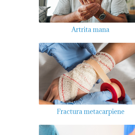
Artrita mana
Fractura metacarpiene