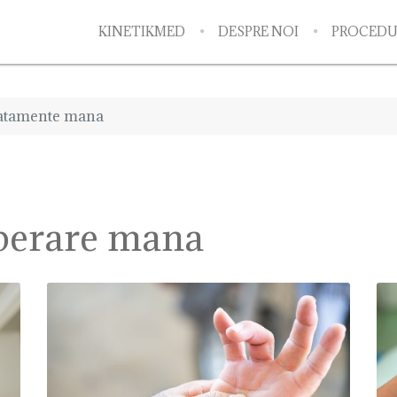
KINETIKMED
DESPRE NOI
PROCEDU
atamente mana
perare mana