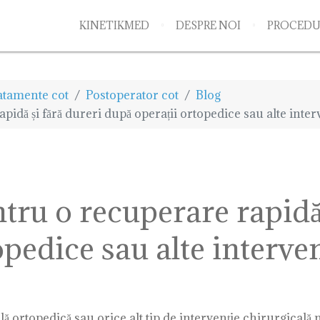
KINETIKMED
DESPRE NOI
PROCEDU
atamente cot
Postoperator cot
Blog
idă și fără dureri după operații ortopedice sau alte inter
tru o recuperare rapidă 
pedice sau alte interven
 ortopedică sau orice alt tip de intervenție chirurgicală n