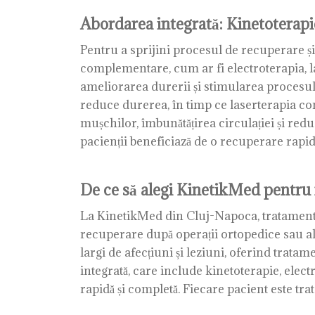
Abordarea integrată: Kinetoterap
Pentru a sprijini procesul de recuperare și
complementare, cum ar fi electroterapia, l
ameliorarea durerii și stimularea procesului
reduce durerea, în timp ce laserterapia con
mușchilor, îmbunătățirea circulației și re
pacienții beneficiază de o recuperare rapidă
De ce să alegi KinetikMed pentru
La KinetikMed din Cluj-Napoca, tratamente
recuperare după operații ortopedice sau al
largi de afecțiuni și leziuni, oferind trata
integrată, care include kinetoterapie, elect
rapidă și completă. Fiecare pacient este trat