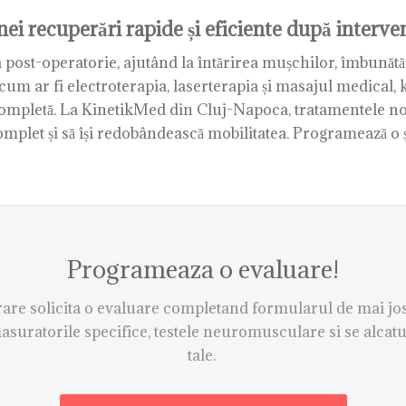
ei recuperări rapide și eficiente după interven
post-operatorie, ajutând la întărirea mușchilor, îmbunătăți
um ar fi electroterapia, laserterapia și masajul medical, 
e completă. La KinetikMed din Cluj-Napoca, tratamentele n
omplet și să își redobândească mobilitatea. Programează o 
Programeaza o evaluare!
re solicita o evaluare completand formularul de mai jos.
asuratorile specifice, testele neuromusculare si se alcat
tale.