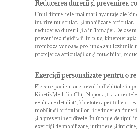
Reducerea durerii și prevenirea co
Unul dintre cele mai mari avantaje ale kine
întărire musculară și mobilizare articulară 
reducerea durerii și a inflamației. De aseme
prevenirea rigidității. În plus, kinetoterap
tromboza venoasă profundă sau leziunile mu
protejarea articulațiilor și mușchilor, red
Exerciții personalizate pentru o re
Fiecare pacient are nevoi individuale în pr
KinetikMed din Cluj-Napoca, tratamentele 
evaluare detaliată, kinetoterapeutul va cre
mobilității articulațiilor și reducerea dure
și a preveni recidivele. În funcție de tipul
exerciții de mobilizare, întindere și întărire