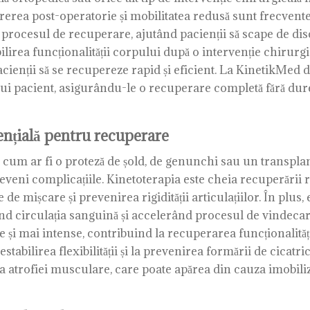
erea post-operatorie și mobilitatea redusă sunt frecvente
procesul de recuperare, ajutând pacienții să scape de disc
lirea funcționalității corpului după o intervenție chirurgic
pacienții să se recupereze rapid și eficient. La KinetikMe
ui pacient, asigurându-le o recuperare completă fără dure
ențială pentru recuperare
 cum ar fi o proteză de șold, de genunchi sau un transpla
reveni complicațiile. Kinetoterapia este cheia recuperării r
 mișcare și prevenirea rigidității articulațiilor. În plus, e
nd circulația sanguină și accelerând procesul de vindecare
 și mai intense, contribuind la recuperarea funcționalități
restabilirea flexibilității și la prevenirea formării de cicat
 atrofiei musculare, care poate apărea din cauza imobiliză