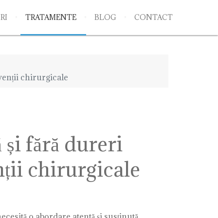
RI
TRATAMENTE
BLOG
CONTACT
venții chirurgicale
și fără dureri
ții chirurgicale
ecesită o abordare atentă și susținută