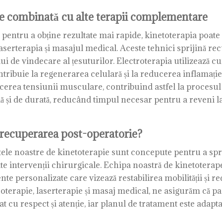
ie combinată cu alte terapii complementare
 pentru a obține rezultate mai rapide, kinetoterapia poate 
aserterapia și masajul medical. Aceste tehnici sprijină re
 de vindecare al țesuturilor. Electroterapia utilizează cur
tribuie la regenerarea celulară și la reducerea inflamație
ducerea tensiunii musculare, contribuind astfel la procesu
 și de durată, reducând timpul necesar pentru a reveni la a
 recuperarea post-operatorie?
le noastre de kinetoterapie sunt concepute pentru a sprij
te intervenții chirurgicale. Echipa noastră de kinetoterap
mente personalizate care vizează restabilirea mobilității și
roterapie, laserterapie și masaj medical, ne asigurăm că pa
at cu respect și atenție, iar planul de tratament este adapta