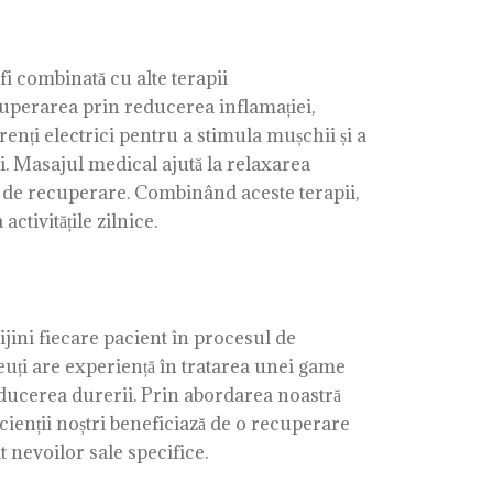
fi combinată cu alte terapii
cuperarea prin reducerea inflamației,
enți electrici pentru a stimula mușchii și a
i. Masajul medical ajută la relaxarea
l de recuperare. Combinând aceste terapii,
ctivitățile zilnice.
ini fiecare pacient în procesul de
euți are experiență în tratarea unei game
 reducerea durerii. Prin abordarea noastră
cienții noștri beneficiază de o recuperare
t nevoilor sale specifice.