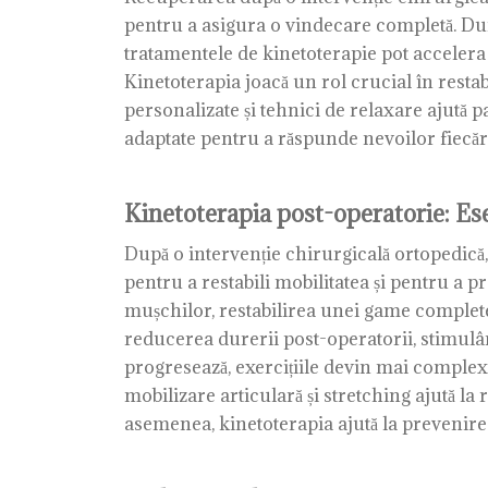
pentru a asigura o vindecare completă. Dur
tratamentele de kinetoterapie pot accelera 
Kinetoterapia joacă un rol crucial în restabi
personalizate și tehnici de relaxare ajută 
adaptate pentru a răspunde nevoilor fiecăr
Kinetoterapia post-operatorie: Es
După o intervenție chirurgicală ortopedică,
pentru a restabili mobilitatea și pentru a p
mușchilor, restabilirea unei game complete de
reducerea durerii post-operatorii, stimulâ
progresează, exercițiile devin mai complexe
mobilizare articulară și stretching ajută la 
asemenea, kinetoterapia ajută la prevenirea