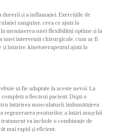
rerii și a inflamației. Exercițiile de
ulației sanguine, ceea ce ajută la
a menținerea unei flexibilități optime și la
a unei intervenții chirurgicale, cum ar fi
 întărire, kinetoterapeutul ajută la
buie să fie adaptate la aceste nevoi. La
completă a fiecărui pacient. După o
ntru întărirea musculaturii, îmbunătățirea
la regenerarea țesuturilor, a întări mușchii
 de tratament va include o combinație de
ât mai rapid și eficient.