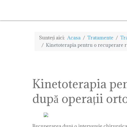
Sunteți aici:
Acasa
Tratamente
Tr
Kinetoterapia pentru o recuperare rap
Kinetoterapia pen
după operații orto
Recuperarea după o intervenție chirurgicală