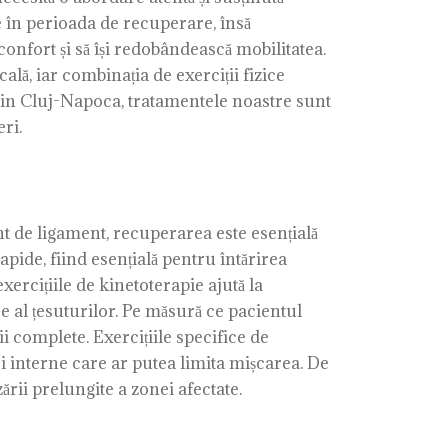
 în perioada de recuperare, însă
onfort și să își redobândească mobilitatea.
ală, iar combinația de exerciții fizice
d din Cluj-Napoca, tratamentele noastre sunt
ri.
nt de ligament, recuperarea este esențială
apide, fiind esențială pentru întărirea
xercițiile de kinetoterapie ajută la
 al țesuturilor. Pe măsură ce pacientul
i complete. Exercițiile specifice de
rici interne care ar putea limita mișcarea. De
rii prelungite a zonei afectate.