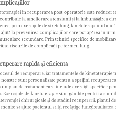
mplicațiilor
toterapiei în recuperarea post-operatorie este reducerea du
contribuie la ameliorarea tensiunii și la îmbunătățirea circ
nea, prin exercițiile de stretching, kinetoterapeutul ajută l
ia ajută la prevenirea complicațiilor care pot apărea în urm
sculare secundare. Prin tehnici specifice de mobilizare și
ucând riscurile de complicații pe termen lung.
cuperare rapidă și eficientă
ocesul de recuperare, iar tratamentele de kinetoterapie tre
noastre sunt personalizate pentru a sprijini recuperarea 
a un plan de tratament care include exerciții specifice pe
rii. Exercițiile de kinetoterapie sunt gândite pentru a stimu
 intervenției chirurgicale și de stadiul recuperării, planul
, menite să ajute pacientul să își recâștige funcționalitatea c